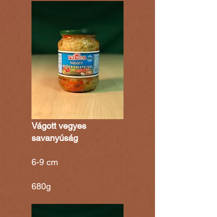
Vágott vegyes
savanyúság
6-9 cm
680g