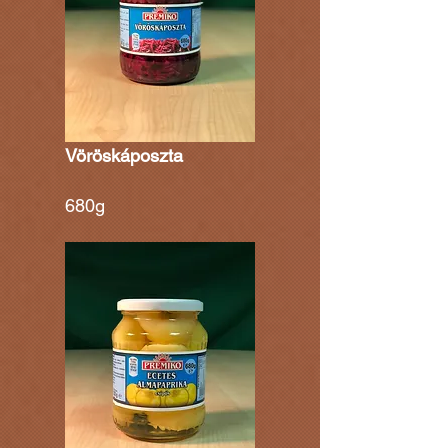
Vöröskáposzta
680g