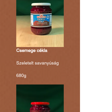
Csemege cékla
Szeletelt savanyúság
680g