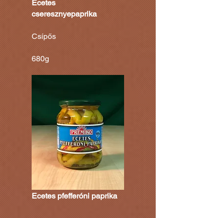
Ecetes
cseresznyepaprika
Csípős
680g
Ecetes pfefferóni paprika