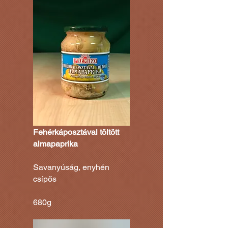
Fehérkáposztával töltött
almapaprika
Savanyúság, enyhén
csípős
680g