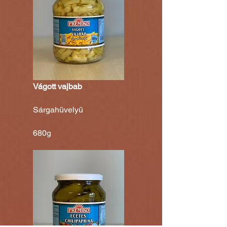
Vágott vajbab
Sárgahüvelyű
680g